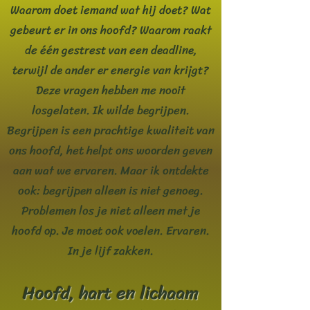
Waarom doet iemand wat hij doet? Wat
gebeurt er in ons hoofd? Waarom raakt
de één gestrest van een deadline,
terwijl de ander er energie van krijgt?
Deze vragen hebben me nooit
losgelaten. Ik wilde begrijpen.
Begrijpen is een prachtige kwaliteit van
ons hoofd, het helpt ons woorden geven
aan wat we ervaren. Maar ik ontdekte
ook: begrijpen alleen is niet genoeg.
Problemen los je niet alleen met je
hoofd op. Je moet ook voelen. Ervaren.
In je lijf zakken.
Hoofd, hart en lichaam