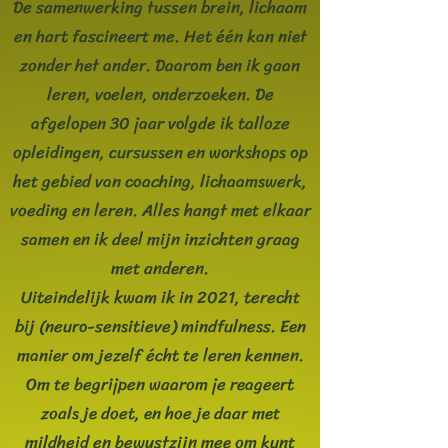
De samenwerking tussen brein, lichaam
en hart fascineert me. Het één kan niet
zonder het ander. Daarom ben ik gaan
leren, voelen, onderzoeken. De
afgelopen 30 jaar volgde ik talloze
opleidingen, cursussen en workshops op
het gebied van coaching, lichaamswerk,
voeding en leren. Alles hangt met elkaar
samen en ik deel mijn inzichten graag
met anderen.
Uiteindelijk kwam ik in 2021, terecht
bij (neuro-sensitieve) mindfulness. Een
manier om jezelf écht te leren kennen.
Om te begrijpen waarom je reageert
zoals je doet, en hoe je daar met
mildheid en bewustzijn mee om kunt