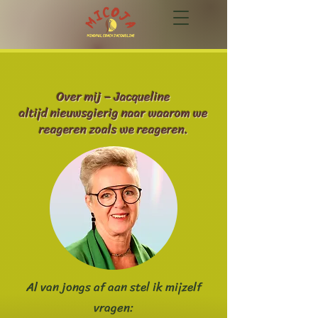
Over mij – Jacqueline
altijd nieuwsgierig naar waarom we
reageren zoals we reageren.
Al van jongs af aan stel ik mijzelf
vragen: