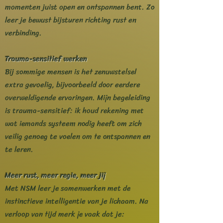
momenten juist open en ontspannen bent. Zo
leer je bewust bijsturen richting rust en
verbinding.
Trauma-sensitief werken
Bij sommige mensen is het zenuwstelsel
extra gevoelig, bijvoorbeeld door eerdere
overweldigende ervaringen. Mijn begeleiding
is trauma-sensitief: ik houd rekening met
wat iemands systeem nodig heeft om zich
veilig genoeg te voelen om te ontspannen en
te leren.
Meer rust, meer regie, meer jij
Met NSM leer je samenwerken met de
instinctieve intelligentie van je lichaam. Na
verloop van tijd merk je vaak dat je: