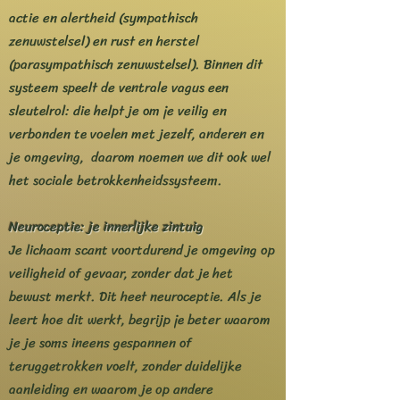
actie en alertheid (sympathisch
zenuwstelsel) en rust en herstel
(parasympathisch zenuwstelsel). Binnen dit
systeem speelt de ventrale vagus een
sleutelrol: die helpt je om je veilig en
verbonden te voelen met jezelf, anderen en
je omgeving, daarom noemen we dit ook wel
het sociale betrokkenheidssysteem.
Neuroceptie: je innerlijke zintuig
Je lichaam scant voortdurend je omgeving op
veiligheid of gevaar, zonder dat je het
bewust merkt. Dit heet neuroceptie. Als je
leert hoe dit werkt, begrijp je beter waarom
je je soms ineens gespannen of
teruggetrokken voelt, zonder duidelijke
aanleiding en waarom je op andere