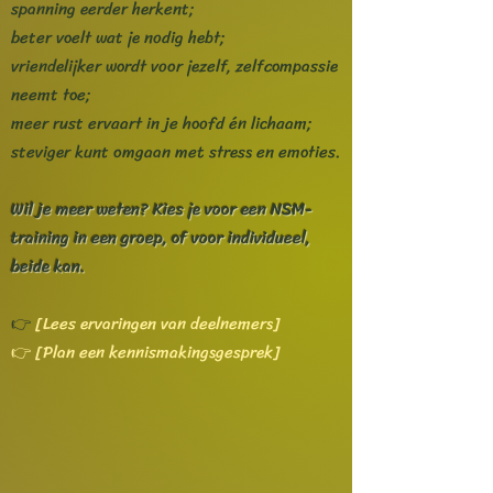
spanning eerder herkent;
beter voelt wat je nodig hebt;
vriendelijker wordt voor jezelf, zelfcompassie
neemt toe;
meer rust ervaart in je hoofd én lichaam;
steviger kunt omgaan met stress en emoties.
Wil je meer weten? Kies je voor een NSM-
training in een groep, of voor individueel,
beide kan.
👉
[Lees ervaringen van deelnemers]
👉
[Plan een kennismakingsgesprek]