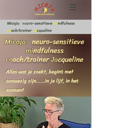
Micoja:
ne
uro-sensitieve
mi
ndfulness
co
ach/trainer
Ja
cqueline
Micoja:
neuro-sensitieve
mi
ndfulness
co
ach/trainer
Ja
cqueline
Alles wat je zoekt, begint met
aanwezig zijn......in je lijf, in het
moment