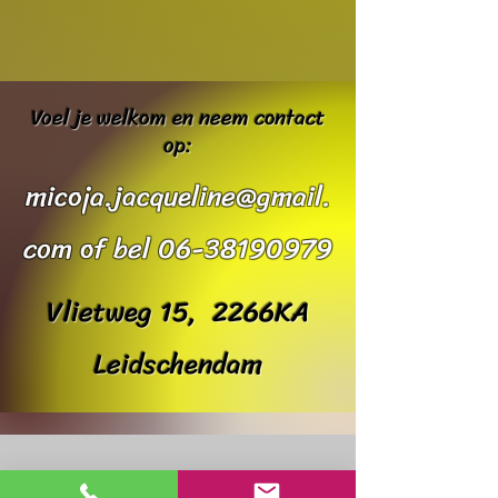
Voel je welkom en neem contact
op:
micoja.jacqueline@gmail.
com
of bel
06-38190979
Vlietweg 15, 2266KA
Leidschendam